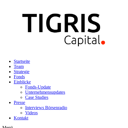
Zum
Inhalt
wechseln
Startseite
Team
Strategie
Fonds
Einblicke
Fonds-Update
Unternehmensupdates
Case Studies
Presse
Interviews Börsenradio
Videos
Kontakt
Menü