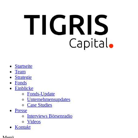
Zum
Inhalt
wechseln
Startseite
Team
Strategie
Fonds
Einblicke
Fonds-Update
Unternehmensupdates
Case Studies
Presse
Interviews Börsenradio
Videos
Kontakt
Menü